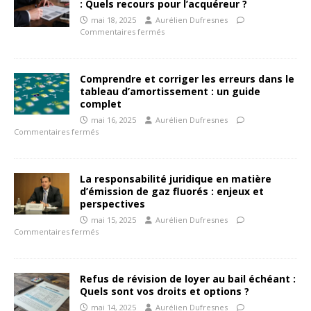
: Quels recours pour l’acquéreur ?
mai 18, 2025
Aurélien Dufresnes
Commentaires fermés
Comprendre et corriger les erreurs dans le
tableau d’amortissement : un guide
complet
mai 16, 2025
Aurélien Dufresnes
Commentaires fermés
La responsabilité juridique en matière
d’émission de gaz fluorés : enjeux et
perspectives
mai 15, 2025
Aurélien Dufresnes
Commentaires fermés
Refus de révision de loyer au bail échéant :
Quels sont vos droits et options ?
mai 14, 2025
Aurélien Dufresnes