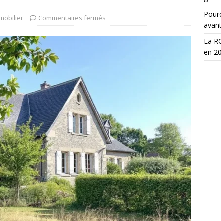
Pourq
mobilier
Commentaires fermés
avan
La RG
en 2