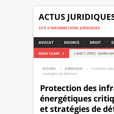
ACTUS JURIDIQUE
SITE D'INFORMATIONS JURIDIQUES
AVOCAT
DIVORCE
DROIT
E
[ août 7, 2026 ]
Quelles son
NEWS TICKER
[ août 7, 2026 ]
Pourquoi l’
ACCUEIL
JURIDIQUE
Protection des
[ août 6, 2026 ]
La RGPD ex
stratégies de défense
[ août 4, 2026 ]
Maîtriser l
Protection des inf
[ août 7, 2026 ]
Pourquoi l
énergétiques critiq
DIVORCE
et stratégies de d