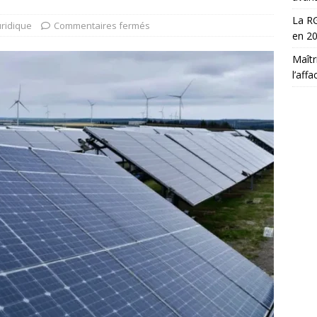
La RG
uridique
Commentaires fermés
en 2
Maîtr
l’aff