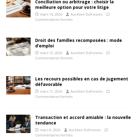
Conciliation ou arbitrage : choisir la
meilleure option pour votre litige
mars 15, 2026
Aurélien Dufresnes
Commentaires fermés
Droit des familles recomposées : mode
d’emploi
mars 13, 2026
Aurélien Dufresnes
Commentaires fermés
Les recours possibles en cas de jugement
défavorable
mars 11, 2026
Aurélien Dufresnes
Commentaires fermés
Transaction et accord amiable : la nouvelle
tendance
mars 9, 2026
Aurélien Dufresnes
Commentaires fermés