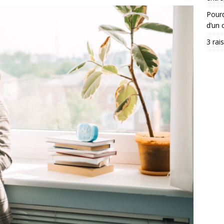
Pourq
d’un c
3 rai