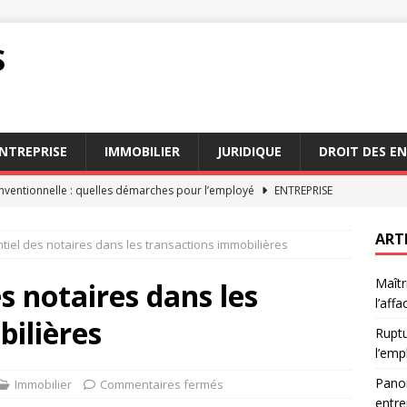
S
NTREPRISE
IMMOBILIER
JURIDIQUE
DROIT DES E
nventionnelle : quelles démarches pour l’employé
ENTREPRISE
 juridique complet de l’affacturage en entreprise
ENTREPRISE
ART
ntiel des notaires dans les transactions immobilières
les jeunes professionnels ont besoin d’un conseiller fiscal
Maîtr
es notaires dans les
l’aff
 de maîtriser l’audience de mise en état
DROIT
ilières
Ruptu
es implications juridiques de l’affacturage
ENTREPRISE
l’emp
Panor
Immobilier
Commentaires fermés
entre