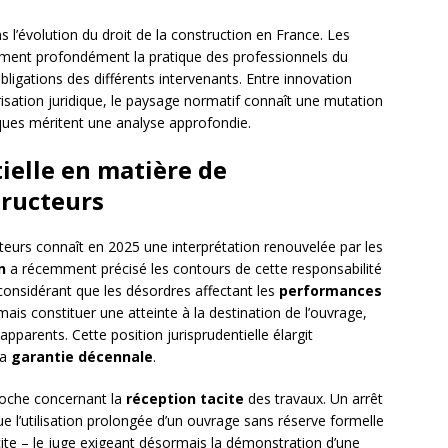
 l’évolution du droit de la construction en France. Les
orment profondément la pratique des professionnels du
obligations des différents intervenants. Entre innovation
risation juridique, le paysage normatif connaît une mutation
ques méritent une analyse approfondie.
ielle en matière de
tructeurs
eurs connaît en 2025 une interprétation renouvelée par les
n
a récemment précisé les contours de cette responsabilité
considérant que les désordres affectant les
performances
is constituer une atteinte à la destination de l’ouvrage,
arents. Cette position jurisprudentielle élargit
la
garantie décennale
.
proche concernant la
réception tacite
des travaux. Un arrêt
e l’utilisation prolongée d’un ouvrage sans réserve formelle
acite – le juge exigeant désormais la démonstration d’une