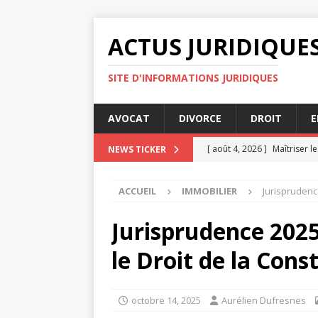
ACTUS JURIDIQUE
SITE D'INFORMATIONS JURIDIQUES
AVOCAT
DIVORCE
DROIT
E
[ août 4, 2026 ]
Maîtriser l
NEWS TICKER
[ août 2, 2026 ]
Rupture co
ACCUEIL
IMMOBILIER
Jurisprudence
[ juillet 31, 2026 ]
Panorama
[ juillet 30, 2026 ]
Pourquoi 
Jurisprudence 2025
particulier
ENTREPRISE
le Droit de la Cons
[ août 6, 2026 ]
La RGPD ex
octobre 14, 2025
Aurélien Dufresnes