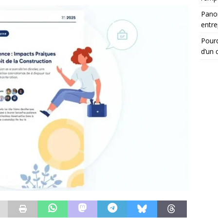
Panor
entre
Pourq
d’un c