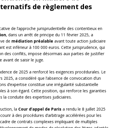
ternatifs de règlement des
ative de l’approche jurisprudentielle des contentieux en
ion
, dans un arrêt de principe du 11 février 2025, a
tive de
médiation préalable
avant toute action judiciaire
ant est inférieur à 100 000 euros. Cette jurisprudence, qui
on des conflits, impose désormais aux parties de justifier
 avant de saisir le juge.
prudence de 2025 a renforcé les exigences procédurales. Le
rs 2025, a considéré que l’absence de convocation d’un
ons d’expertise constitue une irrégularité substantielle
les à son égard. Cette position, qui renforce les garanties
la conduite des expertises judiciaires.
uction, la
Cour d’appel de Paris
a rendu le 8 juillet 2025
recourir à des procédures d’arbitrage accélérées pour les
 cadre de contrats complexes impliquant de multiples
e développement de modes de résolution des litiges adaptés