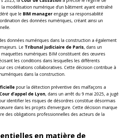
rs 2025, la
Cour de cassation
a précisé le régime de
ns la modélisation numérique d’un bâtiment ayant entraîné
idéré que le
BIM manager
engage sa responsabilité
coordination des données numériques, créant ainsi un
elle.
es données numériques dans la construction a également
s majeurs. Le
Tribunal judiciaire de Paris
, dans un
es maquettes numériques BIM constituent des œuvres
écisant les conditions dans lesquelles les différents
ur ces créations collaboratives. Cette décision contribue à
 numériques dans la construction.
ficielle
pour la détection préventive des malfaçons a
Cour d’appel de Lyon
, dans un arrêt du 9 mai 2025, a jugé
our identifier les risques de désordres constitue désormais
’œuvre dans les projets d’envergure. Cette décision marque
tre des obligations professionnelles des acteurs de la
entielles en matière de