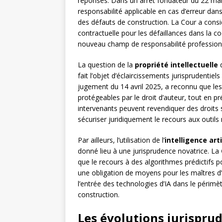
réponses. Dans un arrêt fondateur du 22 ma
responsabilité applicable en cas d’erreur da
des défauts de construction. La Cour a cons
contractuelle pour les défaillances dans la 
nouveau champ de responsabilité professionn
La question de la
propriété intellectuelle
d
fait l’objet d’éclaircissements jurisprudentiel
jugement du 14 avril 2025, a reconnu que l
protégeables par le droit d’auteur, tout en pr
intervenants peuvent revendiquer des droits s
sécuriser juridiquement le recours aux outils
Par ailleurs, l’utilisation de l’
intelligence arti
donné lieu à une jurisprudence novatrice. La
que le recours à des algorithmes prédictifs p
une obligation de moyens pour les maîtres d
l’entrée des technologies d’IA dans le périmè
construction.
Les évolutions jurisprud