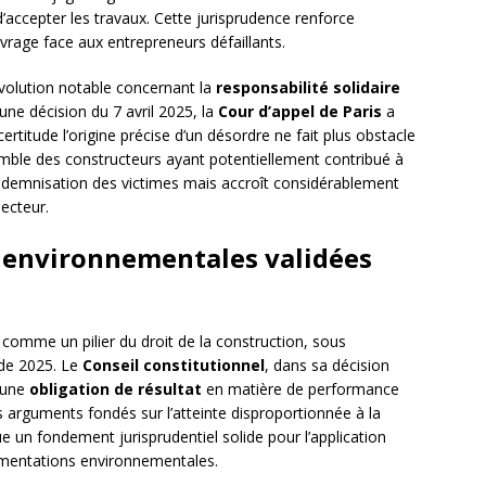
accepter les travaux. Cette jurisprudence renforce
uvrage face aux entrepreneurs défaillants.
olution notable concernant la
responsabilité solidaire
une décision du 7 avril 2025, la
Cour d’appel de Paris
a
 certitude l’origine précise d’un désordre ne fait plus obstacle
emble des constructeurs ayant potentiellement contribué à
’indemnisation des victimes mais accroît considérablement
secteur.
s environnementales validées
comme un pilier du droit de la construction, sous
 de 2025. Le
Conseil constitutionnel
, dans sa décision
d’une
obligation de résultat
en matière de performance
s arguments fondés sur l’atteinte disproportionnée à la
ue un fondement jurisprudentiel solide pour l’application
ementations environnementales.