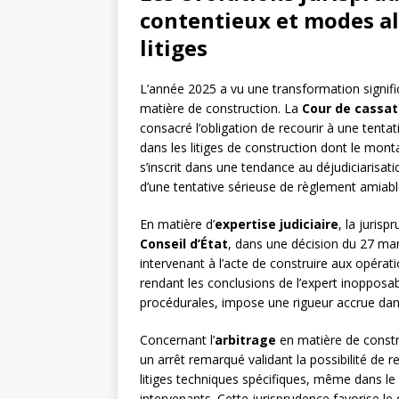
contentieux et modes al
litiges
L’année 2025 a vu une transformation signific
matière de construction. La
Cour de cassat
consacré l’obligation de recourir à une tenta
dans les litiges de construction dont le mont
s’inscrit dans une tendance au déjudiciarisati
d’une tentative sérieuse de règlement amiable
En matière d’
expertise judiciaire
, la juris
Conseil d’État
, dans une décision du 27 ma
intervenant à l’acte de construire aux opérati
rendant les conclusions de l’expert inopposab
procédurales, impose une rigueur accrue dans 
Concernant l’
arbitrage
en matière de constr
un arrêt remarqué validant la possibilité de 
litiges techniques spécifiques, même dans le
intervenants. Cette jurisprudence favorise l