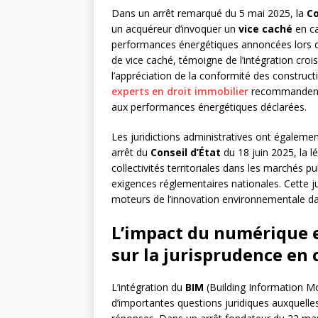
Dans un arrêt remarqué du 5 mai 2025, la
Co
un acquéreur d’invoquer un
vice caché
en ca
performances énergétiques annoncées lors de l
de vice caché, témoigne de l’intégration cr
l’appréciation de la conformité des construc
experts en droit immobilier
recommandent u
aux performances énergétiques déclarées.
Les juridictions administratives ont égaleme
arrêt du
Conseil d’État
du 18 juin 2025, la l
collectivités territoriales dans les marchés 
exigences réglementaires nationales. Cette j
moteurs de l’innovation environnementale da
L’impact du numérique e
sur la jurisprudence en
L’intégration du
BIM
(Building Information Mo
d’importantes questions juridiques auxquell