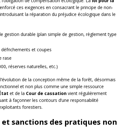
t l’obligation de compensation écologique. La
loi pour la
enforcé ces exigences en consacrant le principe de non-
introduisant la réparation du préjudice écologique dans le
e gestion durable (plan simple de gestion, règlement type
x défrichements et coupes
e rase
0, réserves naturelles, etc.)
t l’évolution de la conception même de la forêt, désormais
ctionnel et non plus comme une simple ressource
État
et de la
Cour de cassation
vient régulièrement
buant à façonner les contours d’une responsabilité
xploitants forestiers.
et sanctions des pratiques non