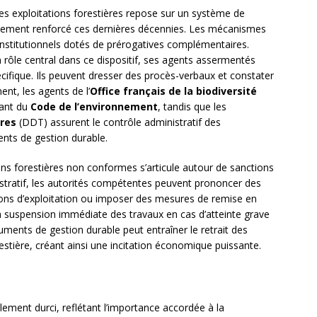
 des exploitations forestières repose sur un système de
ablement renforcé ces dernières décennies. Les mécanismes
 institutionnels dotés de prérogatives complémentaires.
rôle central dans ce dispositif, ses agents assermentés
écifique. Ils peuvent dresser des procès-verbaux et constater
ment, les agents de l’
Office français de la biodiversité
vant du
Code de l’environnement
, tandis que les
ires
(DDT) assurent le contrôle administratif des
nts de gestion durable.
ons forestières non conformes s’articule autour de sanctions
nistratif, les autorités compétentes peuvent prononcer des
ons d’exploitation ou imposer des mesures de remise en
suspension immédiate des travaux en cas d’atteinte grave
uments de gestion durable peut entraîner le retrait des
estière, créant ainsi une incitation économique puissante.
llement durci, reflétant l’importance accordée à la