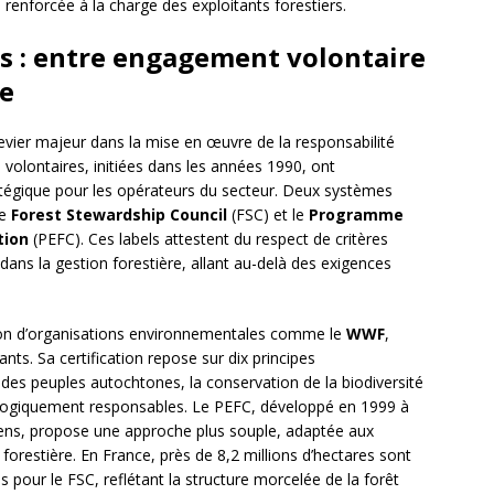
renforcée à la charge des exploitants forestiers.
es : entre engagement volontaire
le
 levier majeur dans la mise en œuvre de la responsabilité
volontaires, initiées dans les années 1990, ont
tégique pour les opérateurs du secteur. Deux systèmes
le
Forest Stewardship Council
(FSC) et le
Programme
tion
(PEFC). Ces labels attestent du respect de critères
ns la gestion forestière, allant au-delà des exigences
ion d’organisations environnementales comme le
WWF
,
ts. Sa certification repose sur dix principes
 des peuples autochtones, la conservation de la biodiversité
ologiquement responsables. Le PEFC, développé en 1999 à
opéens, propose une approche plus souple, adaptée aux
é forestière. En France, près de 8,2 millions d’hectares sont
s pour le FSC, reflétant la structure morcelée de la forêt