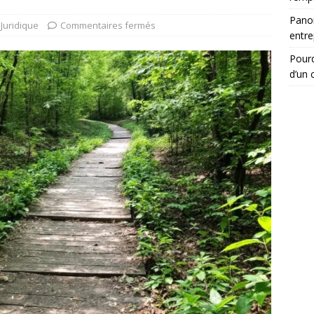
Panor
Juridique
Commentaires fermés
entre
Pourq
d’un c