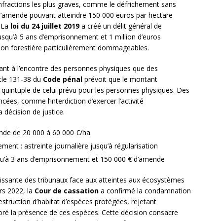
nfractions les plus graves, comme le défrichement sans
 d’amende pouvant atteindre 150 000 euros par hectare
. La
loi du 24 juillet 2019
a créé un délit général de
 jusqu’à 5 ans d’emprisonnement et 1 million d’euros
ation forestière particulièrement dommageables.
tant à l’encontre des personnes physiques que des
icle 131-38 du
Code pénal
prévoit que le montant
quintuple de celui prévu pour les personnes physiques. Des
es, comme l’interdiction d’exercer l’activité
 décision de justice.
ende de 20 000 à 60 000 €/ha
ent : astreinte journalière jusqu’à régularisation
squ’à 3 ans d’emprisonnement et 150 000 € d’amende
oissante des tribunaux face aux atteintes aux écosystèmes
rs 2022, la
Cour de cassation
a confirmé la condamnation
destruction d’habitat d’espèces protégées, rejetant
gnoré la présence de ces espèces. Cette décision consacre