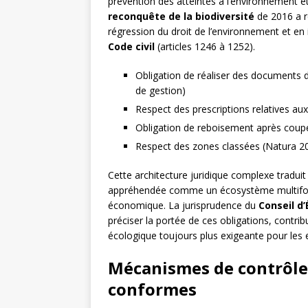
prévention des atteintes à l’environnement e
reconquête de la biodiversité
de 2016 a r
régression du droit de l’environnement et en 
Code civil
(articles 1246 à 1252).
Obligation de réaliser des documents d
de gestion)
Respect des prescriptions relatives au
Obligation de reboisement après coup
Respect des zones classées (Natura 200
Cette architecture juridique complexe tradui
appréhendée comme un écosystème multifon
économique. La jurisprudence du
Conseil d’
préciser la portée de ces obligations, contri
écologique toujours plus exigeante pour les e
Mécanismes de contrôle 
conformes