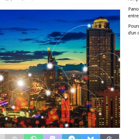
Panor
entre
Pourq
d’un c