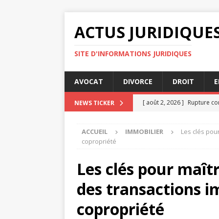
ACTUS JURIDIQUE
SITE D'INFORMATIONS JURIDIQUES
AVOCAT
DIVORCE
DROIT
E
[ août 2, 2026 ]
Rupture co
NEWS TICKER
[ juillet 31, 2026 ]
Panorama
ACCUEIL
IMMOBILIER
Les clés pou
[ juillet 30, 2026 ]
Pourquoi 
copropriété
particulier
ENTREPRISE
Les clés pour maît
[ juillet 27, 2026 ]
3 raisons
des transactions i
[ août 4, 2026 ]
Maîtriser l
copropriété