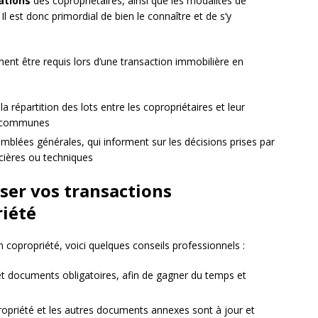
gations
des copropriétaires, ainsi que les modalités de
Il est donc primordial de bien le connaître et de s’y
t être requis lors d’une transaction immobilière en
 la répartition des lots entre les copropriétaires et leur
es communes
blées générales, qui informent sur les décisions prises par
ncières ou techniques
ser vos transactions
riété
 copropriété, voici quelques conseils professionnels :
 et documents obligatoires, afin de gagner du temps et
opriété et les autres documents annexes sont à jour et