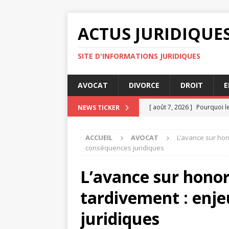
ACTUS JURIDIQUE
SITE D'INFORMATIONS JURIDIQUES
AVOCAT
DIVORCE
DROIT
E
[ août 7, 2026 ]
Pourquoi l
NEWS TICKER
DIVORCE
ACCUEIL
AVOCAT
L’avance sur hon
[ août 7, 2026 ]
Quelles son
conséquences juridiques
[ août 7, 2026 ]
Pourquoi l’
L’avance sur honor
[ août 6, 2026 ]
La RGPD ex
tardivement : enj
[ août 8, 2026 ]
Affacturage
juridiques