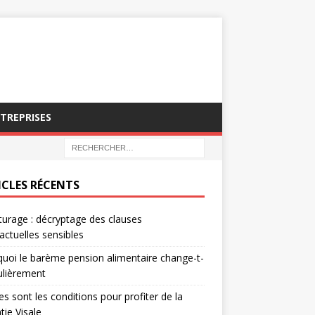
NTREPRISES
ICLES RÉCENTS
turage : décryptage des clauses
actuelles sensibles
uoi le barème pension alimentaire change-t-
gulièrement
es sont les conditions pour profiter de la
tie Visale