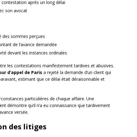
a contestation après un long délai
vec son avocat
nité des sommes perçues
 montant de l’avance demandée
orté devant les instances ordinales
ntre les contestations manifestement tardives et abusives.
our d’appel de Paris
a rejeté la demande d’un client qui
aravant, estimant que ce délai était déraisonnable et
rconstances particulières de chaque affaire. Une
lient démontre qu’il n’a eu connaissance que tardivement
’avance versée.
n des litiges