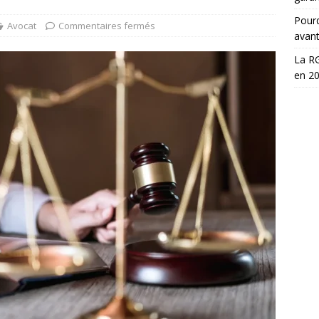
Pourq
Avocat
Commentaires fermés
avan
La RG
en 2