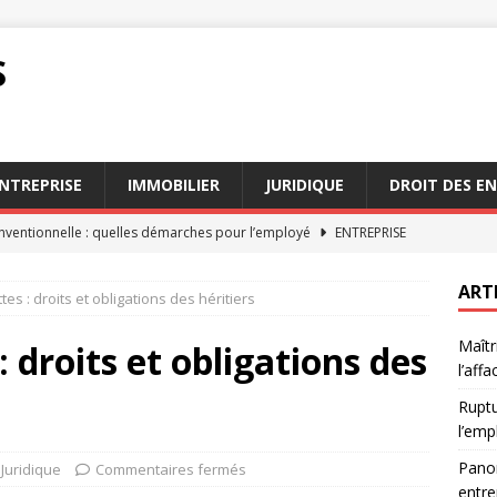
S
NTREPRISE
IMMOBILIER
JURIDIQUE
DROIT DES E
nventionnelle : quelles démarches pour l’employé
ENTREPRISE
 juridique complet de l’affacturage en entreprise
ENTREPRISE
ART
tes : droits et obligations des héritiers
les jeunes professionnels ont besoin d’un conseiller fiscal
Maîtr
: droits et obligations des
l’aff
 de maîtriser l’audience de mise en état
DROIT
Ruptu
es implications juridiques de l’affacturage
ENTREPRISE
l’emp
Panor
Juridique
Commentaires fermés
entre