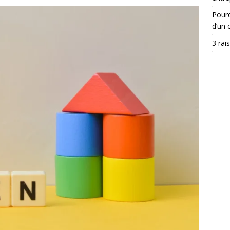
Pourq
d’un c
3 rai