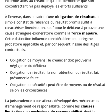
incombe alors au créancier qui doit démontrer que son
cocontractant n’a pas déployé les efforts suffisants.
À l’inverse, dans le cadre d’une
obligation de résultat
, le
simple constat de l’absence du résultat promis suffit à
caractériser l’inexécution, sauf pour le débiteur à prouver une
cause étrangère exonératoire comme la
force majeure
.
Cette distinction influence considérablement le régime
probatoire applicable et, par conséquent, l’issue des litiges
contractuels.
Obligation de moyens : le créancier doit prouver la
négligence du débiteur
Obligation de résultat : la non-obtention du résultat fait
présumer la faute
Obligation de sécurité : peut être de moyens ou de résultat
selon les circonstances
La jurisprudence a par ailleurs développé des mécanismes
d’aménagement de responsabilité, comme les
clauses
limitatives
ou
exclusives de responsabilité
, dont la