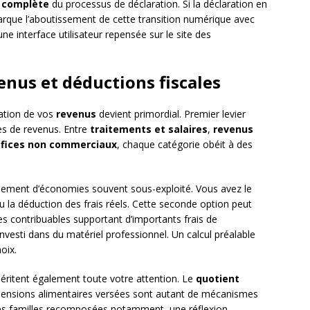
n complète
du processus de déclaration. Si la déclaration en
arque l’aboutissement de cette transition numérique avec
une interface utilisateur repensée sur le site des
enus et déductions fiscales
ation de vos
revenus
devient primordial. Premier levier
ces de revenus. Entre
traitements et salaires
,
revenus
fices non commerciaux
, chaque catégorie obéit à des
sement d’économies souvent sous-exploité. Vous avez le
u la déduction des frais réels. Cette seconde option peut
es contribuables supportant d’importants frais de
vesti dans du matériel professionnel. Un calcul préalable
oix.
méritent également toute votre attention. Le
quotient
s pensions alimentaires versées sont autant de mécanismes
 les familles recomposées notamment, une réflexion