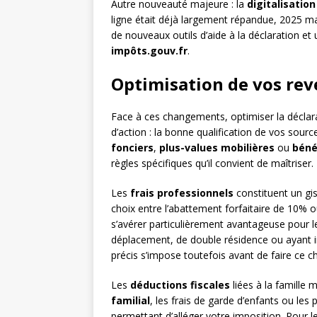
Autre nouveauté majeure : la
digitalisatio
ligne était déjà largement répandue, 2025 m
de nouveaux outils d’aide à la déclaration et 
impôts.gouv.fr
.
Optimisation de vos rev
Face à ces changements, optimiser la déclar
d’action : la bonne qualification de vos sour
fonciers
,
plus-values mobilières
ou
béné
règles spécifiques qu’il convient de maîtriser.
Les
frais professionnels
constituent un gi
choix entre l’abattement forfaitaire de 10% o
s’avérer particulièrement avantageuse pour l
déplacement, de double résidence ou ayant in
précis s’impose toutefois avant de faire ce ch
Les
déductions fiscales
liées à la famille 
familial
, les frais de garde d’enfants ou le
permettant d’alléger votre imposition. Pour