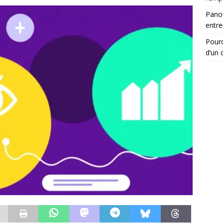
Panor
entre
Pourq
d’un c