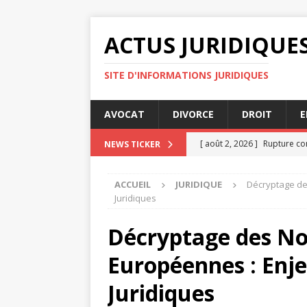
ACTUS JURIDIQUE
SITE D'INFORMATIONS JURIDIQUES
AVOCAT
DIVORCE
DROIT
E
[ août 2, 2026 ]
Rupture co
NEWS TICKER
[ juillet 31, 2026 ]
Panorama
ACCUEIL
JURIDIQUE
Décryptage des
[ juillet 30, 2026 ]
Pourquoi 
Juridiques
particulier
ENTREPRISE
Décryptage des Nou
[ juillet 27, 2026 ]
3 raisons
Européennes : Enje
[ août 4, 2026 ]
Maîtriser l
Juridiques