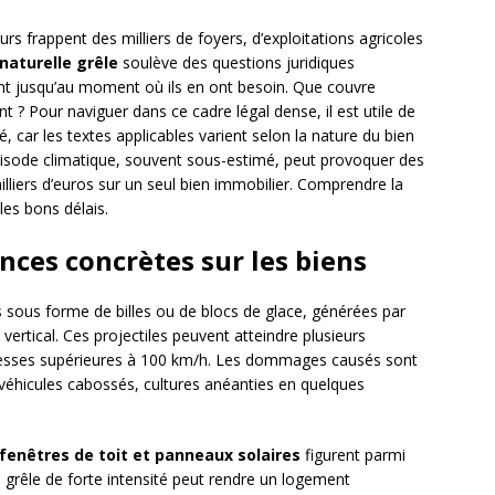
s frappent des milliers de foyers, d’exploitations agricoles
naturelle grêle
soulève des questions juridiques
nt jusqu’au moment où ils en ont besoin. Que couvre
t ? Pour naviguer dans ce cadre légal dense, il est utile de
, car les textes applicables varient selon la nature du bien
pisode climatique, souvent sous-estimé, peut provoquer des
liers d’euros sur un seul bien immobilier. Comprendre la
 les bons délais.
nces concrètes sur les biens
 sous forme de billes ou de blocs de glace, générées par
ertical. Ces projectiles peuvent atteindre plusieurs
tesses supérieures à 100 km/h. Les dommages causés sont
 véhicules cabossés, cultures anéanties en quelques
, fenêtres de toit et panneaux solaires
figurent parmi
 grêle de forte intensité peut rendre un logement