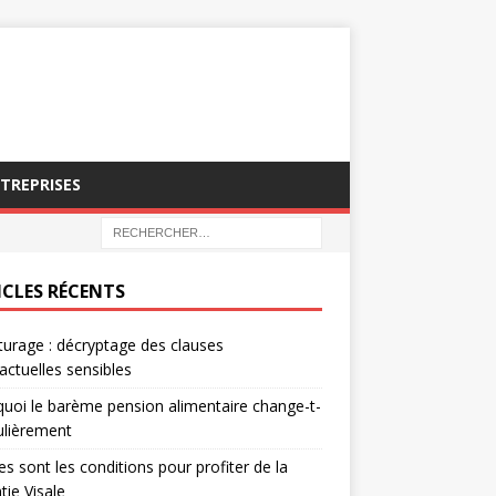
NTREPRISES
ICLES RÉCENTS
turage : décryptage des clauses
actuelles sensibles
uoi le barème pension alimentaire change-t-
gulièrement
es sont les conditions pour profiter de la
tie Visale