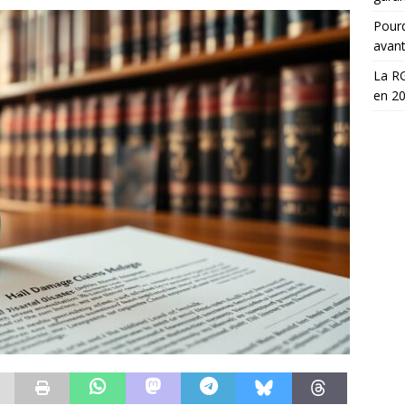
Pourq
avan
La RG
en 2