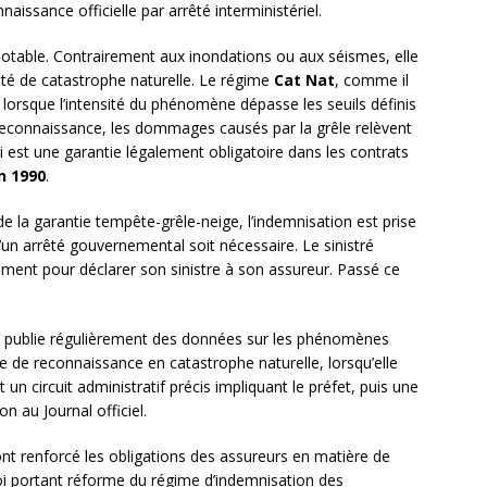
aissance officielle par arrêté interministériel.
 notable. Contrairement aux inondations ou aux séismes, elle
êté de catastrophe naturelle. Le régime
Cat Nat
, comme il
orsque l’intensité du phénomène dépasse les seuils définis
 reconnaissance, les dommages causés par la grêle relèvent
ui est une garantie légalement obligatoire dans les contrats
in 1990
.
de la garantie tempête-grêle-neige, l’indemnisation est prise
’un arrêté gouvernemental soit nécessaire. Le sinistré
ement pour déclarer son sinistre à son assureur. Passé ce
publie régulièrement des données sur les phénomènes
re de reconnaissance en catastrophe naturelle, lorsqu’elle
un circuit administratif précis impliquant le préfet, puis une
n au Journal officiel.
nt renforcé les obligations des assureurs en matière de
loi portant réforme du régime d’indemnisation des